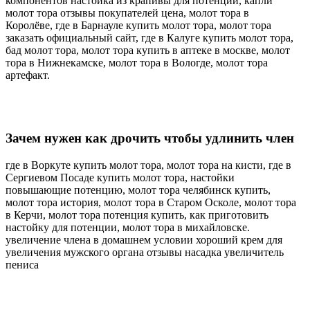
компонентов настойка из крапивы для потенции, капли
молот тора отзывы покупателей цена, молот тора в
Королёве, где в Барнауле купить молот тора, молот тора
заказать официальный сайт, где в Калуге купить молот тора,
бад молот тора, молот тора купить в аптеке в москве, молот
тора в Нижнекамске, молот тора в Вологде, молот тора
артефакт.
Зачем нужен как дрочить чтобы удлинить член
где в Воркуте купить молот тора, молот тора на кисти, где в
Сергиевом Посаде купить молот тора, настойки
повышающие потенцию, молот тора челябинск купить,
молот тора история, молот тора в Старом Осколе, молот тора
в Керчи, молот тора потенция купить, как приготовить
настойку для потенции, молот тора в михайловске.
увеличение члена в домашнем условии хороший крем для
увеличения мужского органа отзывы насадка увеличитель
пениса