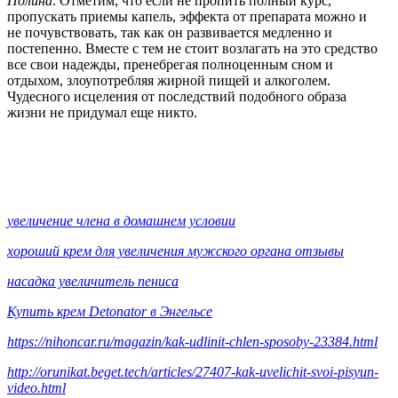
Полина
: Отметим, что если не пропить полный курс,
пропускать приемы капель, эффекта от препарата можно и
не почувствовать, так как он развивается медленно и
постепенно. Вместе с тем не стоит возлагать на это средство
все свои надежды, пренебрегая полноценным сном и
отдыхом, злоупотребляя жирной пищей и алкоголем.
Чудесного исцеления от последствий подобного образа
жизни не придумал еще никто.
увеличение члена в домашнем условии
хороший крем для увеличения мужского органа отзывы
насадка увеличитель пениса
Купить крем Detonator в Энгельсе
https://nihoncar.ru/magazin/kak-udlinit-chlen-sposoby-23384.html
http://orunikat.beget.tech/articles/27407-kak-uvelichit-svoi-pisyun-
video.html