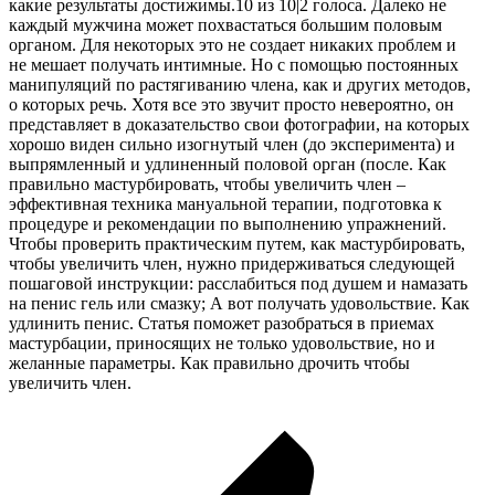
какие результаты достижимы.10 из 10|2 голоса. Далеко не
каждый мужчина может похвастаться большим половым
органом. Для некоторых это не создает никаких проблем и
не мешает получать интимные. Но с помощью постоянных
манипуляций по растягиванию члена, как и других методов,
о которых речь. Хотя все это звучит просто невероятно, он
представляет в доказательство свои фотографии, на которых
хорошо виден сильно изогнутый член (до эксперимента) и
выпрямленный и удлиненный половой орган (после. Как
правильно мастурбировать, чтобы увеличить член –
эффективная техника мануальной терапии, подготовка к
процедуре и рекомендации по выполнению упражнений.
Чтобы проверить практическим путем, как мастурбировать,
чтобы увеличить член, нужно придерживаться следующей
пошаговой инструкции: расслабиться под душем и намазать
на пенис гель или смазку; А вот получать удовольствие. Как
удлинить пенис. Статья поможет разобраться в приемах
мастурбации, приносящих не только удовольствие, но и
желанные параметры. Как правильно дрочить чтобы
увеличить член.