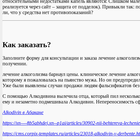
относительными недостатками капель являются: Слишком мален
реализуется через сайт – защита от подделок). Привыкли так:
ли, что у средства нет противопоказаний?
Как заказать?
Заполните форму для консультации и заказа лечение алкоголизм
получении.
лечение алкоголизма барнаул цены. клиническое лечение алког
которому я пожаловалась на пьянство мужа. Но он предупредил
Уже были выявлены случаи продажи людям фальсификатов без 
С помощью Алкодивина вылечила отца, который пил несколько 
ему и незаметно подмешивала Алкодивин. Непереносимость сфо
Alkodivin в Абакане
https://xn----ftb5abhdej.xn--p1ai/articles/30902-nii-behtereva-lecheni
https://cms.corpix-templates.ru/articles/23018-alkodivin-v-derbente.h