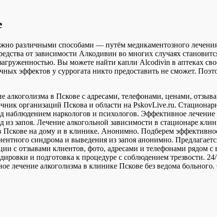
е
ожно различными способами — путём медикаментозного лечения
редства от зависимости Алкодивин во многих случаях становит
загруженностью. Вы можете найти капли Alcodivin в аптеках сво
бочных эффектов у суррогата никто предоставить не сможет. Поэ
е алкоголизма в Пскове с адресами, телефонами, ценами, отзыв
очник организаций Пскова и области на PskovLive.ru. Стациона
д наблюдением наркологов и психологов. Эффективное лечение 
д из запоя. Лечение алкогольной зависимости в стационаре кли
в Пскове на дому и в клинике. Анонимно. Подберем эффективное
инентного синдрома и выведения из запоя анонимно. Предлагает
 с отзывами клиентов, фото, адресами и телефонами рядом с ва
овки и подготовка к процедуре с соблюдением трезвости. 24/7 
ное лечение алкоголизма в клинике Пскове без ведома больного