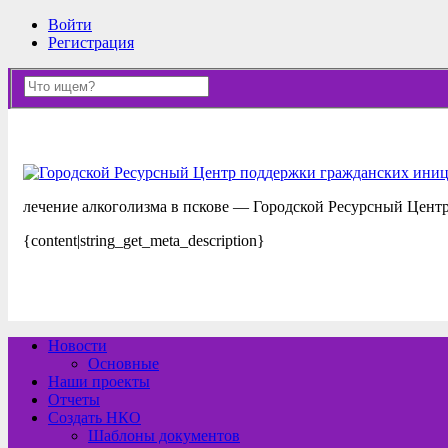
Войти
Регистрация
лечение алкоголизма в пскове — Городской Ресурсный Цент
{content|string_get_meta_description}
Новости
Основные
Наши проекты
Отчеты
Создать НКО
Шаблоны документов