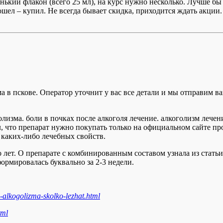
ький флакон (всего 25 мл), на курс нужно несколько. Лучше б
 пошел – купил. Не всегда бывает скидка, приходится ждать акц
а в пскове. Оператор уточнит у вас все детали и мы отправим ва
олизма. боли в почках после алкоголя лечение. алкоголизм лече
, что препарат нужно покупать только на официальном сайте пр
каких-либо лечебных свойств.
лет. О препарате с комбинированным составом узнала из статьи
рмировалась буквально за 2-3 недели.
e-alkogolizma-skolko-lezhat.html
tml