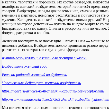
в каплях, таблетках и порошках. Их состав безвреден, некото
подобрать женский возбудитель, который не нанесёт вреда здо
товаров. Вибраторы, наряды для ролевых игр, смазки и разные
влечение к партнеру, помогают расслабиться и почувствовать
мужчин. Как сделать женский возбудитель своими руками? Не р
женщин быстрого действия — купить на Яндекс Маркете со ски
Быстрая доставка по клику. Оплата в рассрочку или по частя
бонусы, рассрочка и кэшбэк.
Женский возбудитель безвозмездно. Элемент Она — мощные во
пищевые добавки. Возбудитель можно принимать разово перед 
растительных экстрактов с функцией афродизиаков.
Купить возбуждающие капли для женщин в казани
Возбудитель женский вода
Реально рабочий женский возбудитель
Через сколько действует женский возбудитель
https://tigart.ru/articles/4548-zhenskii-vozbuditel-bez-receptov.html
http://www.netmade.ru/articles/27565-zhenskii-vozbuditel-lyubov.htm
Мы являемся официальными представителями производителя ка