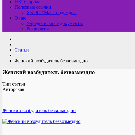
НКО Города
Полезные ссылки
ХКОО "Маяк надежды"
О нас
Учредительные документы
Реквизиты
Статьи
Женский возбудитель безвозмездно
Женский возбудитель безвозмездно
Тип статьи:
Авторская
Женский возбудитель безвозмездно