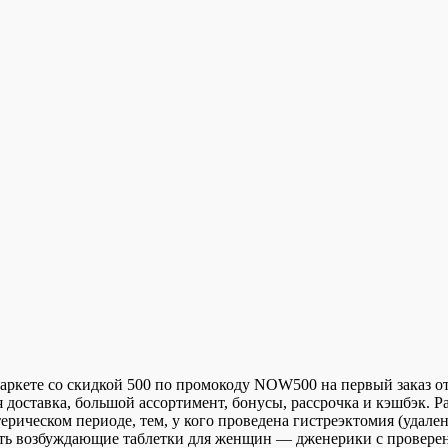
Маркете со скидкой 500 по промокоду NOW500 на первый заказ о
доставка, большой ассортимент, бонусы, рассрочка и кэшбэк. Р
ическом периоде, тем, у кого проведена гистреэктомия (удален
ать возбуждающие таблетки для женщин — дженерики с провере