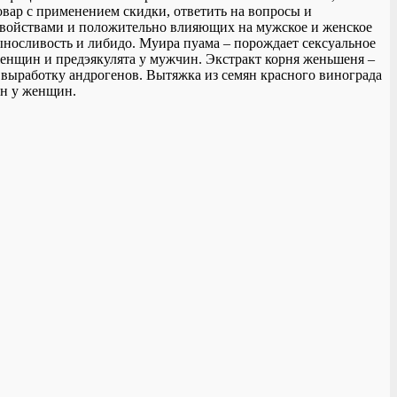
товар с применением скидки, ответить на вопросы и
свойствами и положительно влияющих на мужское и женское
носливость и либидо. Муира пуама – порождает сексуальное
женщин и предэякулята у мужчин. Экстракт корня женьшеня –
т выработку андрогенов. Вытяжка из семян красного винограда
он у женщин.