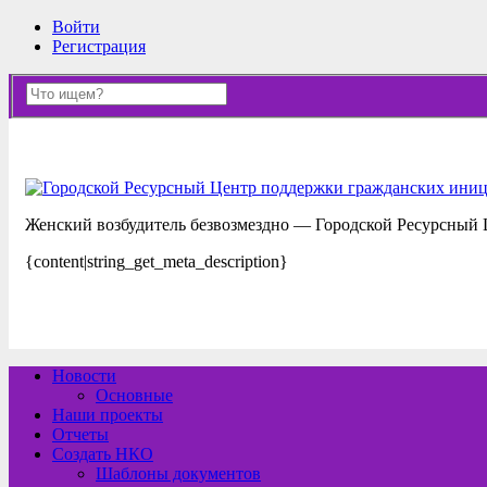
Войти
Регистрация
Женский возбудитель безвозмездно — Городской Ресурсный
{content|string_get_meta_description}
Новости
Основные
Наши проекты
Отчеты
Создать НКО
Шаблоны документов