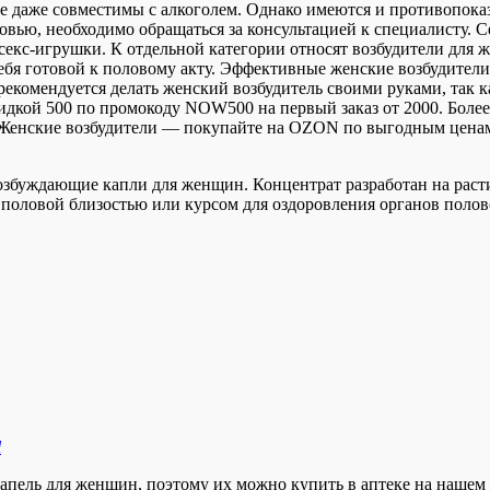
рые даже совместимы с алкоголем. Однако имеются и противопок
ровью, необходимо обращаться за консультацией к специалисту.
 секс-игрушки. К отдельной категории относят возбудители для
 себя готовой к половому акту. Эффективные женские возбудите
екомендуется делать женский возбудитель своими руками, так ка
дкой 500 по промокоду NOW500 на первый заказ от 2000. Более 
м. Женские возбудители — покупайте на OZON по выгодным ценам!
збуждающие капли для женщин. Концентрат разработан на раст
половой близостью или курсом для оздоровления органов полов
l
пель для женщин, поэтому их можно купить в аптеке на нашем 