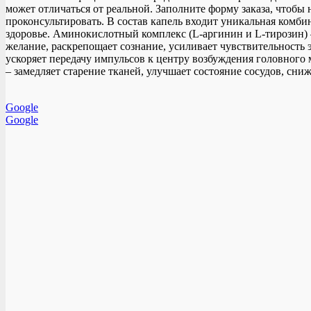
может отличаться от реальной. Заполните форму заказа, чтобы н
проконсультировать. В состав капель входит уникальная ко
здоровье. Аминокислотный комплекс (L-аргинин и L-тирозин) 
желание, раскрепощает сознание, усиливает чувствительность 
ускоряет передачу импульсов к центру возбуждения головного 
– замедляет старение тканей, улучшает состояние сосудов, сн
Google
Google