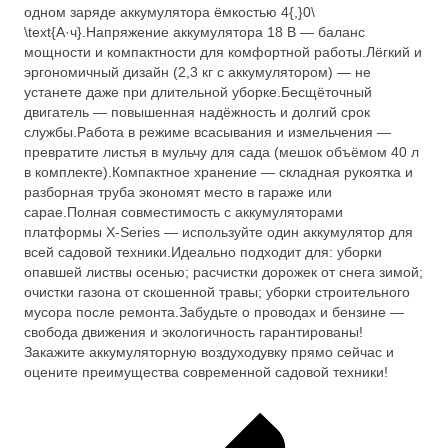
одном заряде аккумулятора ёмкостью 4{,}0\
\text{А·ч}.Напряжение аккумулятора 18 В — баланс
мощности и компактности для комфортной работы.Лёгкий и
эргономичный дизайн (2,3 кг с аккумулятором) — не
устанете даже при длительной уборке.Бесщёточный
двигатель — повышенная надёжность и долгий срок
службы.Работа в режиме всасывания и измельчения —
превратите листья в мульчу для сада (мешок объёмом 40 л
в комплекте).Компактное хранение — складная рукоятка и
разборная труба экономят место в гараже или
сарае.Полная совместимость с аккумуляторами
платформы X-Series — используйте один аккумулятор для
всей садовой техники.Идеально подходит для: уборки
опавшей листвы осенью; расчистки дорожек от снега зимой;
очистки газона от скошенной травы; уборки строительного
мусора после ремонта.Забудьте о проводах и бензине —
свобода движения и экологичность гарантированы!
Закажите аккумуляторную воздуходувку прямо сейчас и
оцените преимущества современной садовой техники!