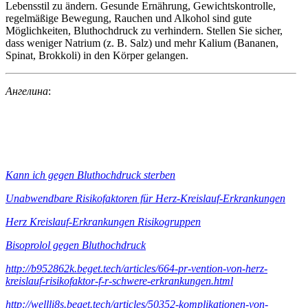
Lebensstil zu ändern. Gesunde Ernährung, Gewichtskontrolle,
regelmäßige Bewegung, Rauchen und Alkohol sind gute
Möglichkeiten, Bluthochdruck zu verhindern. Stellen Sie sicher,
dass weniger Natrium (z. B. Salz) und mehr Kalium (Bananen,
Spinat, Brokkoli) in den Körper gelangen.
Ангелина
:
Kann ich gegen Bluthochdruck sterben
Unabwendbare Risikofaktoren für Herz-Kreislauf-Erkrankungen
Herz Kreislauf-Erkrankungen Risikogruppen
Bisoprolol gegen Bluthochdruck
http://b952862k.beget.tech/articles/664-pr-vention-von-herz-
kreislauf-risikofaktor-f-r-schwere-erkrankungen.html
http://wellli8s.beget.tech/articles/50352-komplikationen-von-