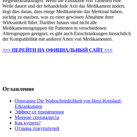
Begleiterkrankungen. Wenn die Einnahme von Tabletten eine
Weile dauert und der behandelnde Arzt das Medikament ändert,
liegt dies daran, dass einige Medikamente das Merkmal haben,
süchtig zu machen, was zu einer gewissen Abnahme ihrer
Wirksamkeit führt. Darüber hinaus sind nicht alle
Medikamentengruppen für Patienten in verschiedenen
Altersgruppen geeignet, es gibt auch Einschränkungen hinsichtlich
der Kompatibilität mit anderen Arten von Medikamenten.
>>> ПЕРЕЙТИ НА ОФИЦИАЛЬНЫЙ САЙТ <<<
Оглавление
Описание Die Wahrscheinlichkeit von Herz-Kreislauf-
Erkrankungen
Эффект от применения
Мнение специалиста
Как купить?
Отзывы покупателей