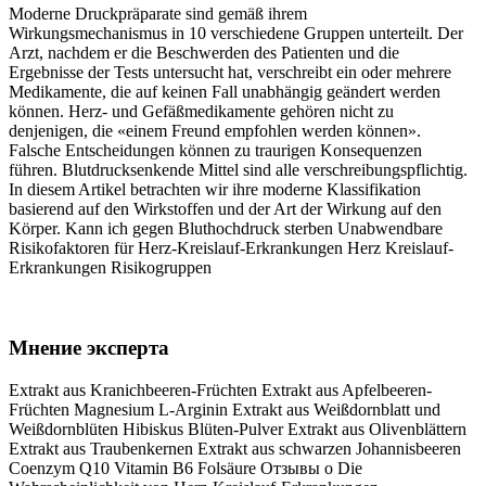
Moderne Druckpräparate sind gemäß ihrem
Wirkungsmechanismus in 10 verschiedene Gruppen unterteilt. Der
Arzt, nachdem er die Beschwerden des Patienten und die
Ergebnisse der Tests untersucht hat, verschreibt ein oder mehrere
Medikamente, die auf keinen Fall unabhängig geändert werden
können. Herz- und Gefäßmedikamente gehören nicht zu
denjenigen, die «einem Freund empfohlen werden können».
Falsche Entscheidungen können zu traurigen Konsequenzen
führen. Blutdrucksenkende Mittel sind alle verschreibungspflichtig.
In diesem Artikel betrachten wir ihre moderne Klassifikation
basierend auf den Wirkstoffen und der Art der Wirkung auf den
Körper. Kann ich gegen Bluthochdruck sterben Unabwendbare
Risikofaktoren für Herz-Kreislauf-Erkrankungen Herz Kreislauf-
Erkrankungen Risikogruppen
Мнение эксперта
Extrakt aus Kranichbeeren-Früchten Extrakt aus Apfelbeeren-
Früchten Magnesium L-Arginin Extrakt aus Weißdornblatt und
Weißdornblüten Hibiskus Blüten-Pulver Extrakt aus Olivenblättern
Extrakt aus Traubenkernen Extrakt aus schwarzen Johannisbeeren
Coenzym Q10 Vitamin B6 Folsäure Отзывы о Die