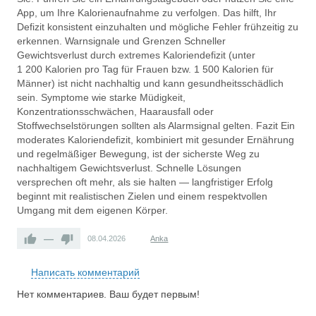
App, um Ihre Kalorienaufnahme zu verfolgen. Das hilft, Ihr
Defizit konsistent einzuhalten und mögliche Fehler frühzeitig zu
erkennen. Warnsignale und Grenzen Schneller
Gewichtsverlust durch extremes Kaloriendefizit (unter
1 200 Kalorien pro Tag für Frauen bzw. 1 500 Kalorien für
Männer) ist nicht nachhaltig und kann gesundheitsschädlich
sein. Symptome wie starke Müdigkeit,
Konzentrationsschwächen, Haarausfall oder
Stoffwechselstörungen sollten als Alarmsignal gelten. Fazit Ein
moderates Kaloriendefizit, kombiniert mit gesunder Ernährung
und regelmäßiger Bewegung, ist der sicherste Weg zu
nachhaltigem Gewichtsverlust. Schnelle Lösungen
versprechen oft mehr, als sie halten — langfristiger Erfolg
beginnt mit realistischen Zielen und einem respektvollen
Umgang mit dem eigenen Körper.
—
08.04.2026
Anka
Написать комментарий
Нет комментариев. Ваш будет первым!