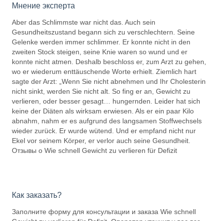
Мнение эксперта
Aber das Schlimmste war nicht das. Auch sein
Gesundheitszustand begann sich zu verschlechtern. Seine
Gelenke werden immer schlimmer. Er konnte nicht in den
zweiten Stock steigen, seine Knie waren so wund und er
konnte nicht atmen. Deshalb beschloss er, zum Arzt zu gehen,
wo er wiederum enttäuschende Worte erhielt. Ziemlich hart
sagte der Arzt: „Wenn Sie nicht abnehmen und Ihr Cholesterin
nicht sinkt, werden Sie nicht alt. So fing er an, Gewicht zu
verlieren, oder besser gesagt… hungernden. Leider hat sich
keine der Diäten als wirksam erwiesen. Als er ein paar Kilo
abnahm, nahm er es aufgrund des langsamen Stoffwechsels
wieder zurück. Er wurde wütend. Und er empfand nicht nur
Ekel vor seinem Körper, er verlor auch seine Gesundheit.
Отзывы о Wie schnell Gewicht zu verlieren für Defizit
Как заказать?
Заполните форму для консультации и заказа Wie schnell