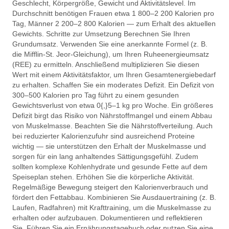
Geschlecht, Körpergröße, Gewicht und Aktivitätslevel. Im
Durchschnitt benötigen Frauen etwa 1 800–2 200 Kalorien pro
Tag, Männer 2 200–2 800 Kalorien — zum Erhalt des aktuellen
Gewichts. Schritte zur Umsetzung Berechnen Sie Ihren
Grundumsatz. Verwenden Sie eine anerkannte Formel (z. B.
die Mifflin‑St. Jeor‑Gleichung), um Ihren Ruheenergieumsatz
(REE) zu ermitteln. Anschließend multiplizieren Sie diesen
Wert mit einem Aktivitätsfaktor, um Ihren Gesamtenergiebedarf
zu erhalten. Schaffen Sie ein moderates Defizit. Ein Defizit von
300–500 Kalorien pro Tag führt zu einem gesunden
Gewichtsverlust von etwa 0{,}5–1 kg pro Woche. Ein größeres
Defizit birgt das Risiko von Nährstoffmangel und einem Abbau
von Muskelmasse. Beachten Sie die Nährstoffverteilung. Auch
bei reduzierter Kalorienzufuhr sind ausreichend Proteine
wichtig — sie unterstützen den Erhalt der Muskelmasse und
sorgen für ein lang anhaltendes Sättigungsgefühl. Zudem
sollten komplexe Kohlenhydrate und gesunde Fette auf dem
Speiseplan stehen. Erhöhen Sie die körperliche Aktivität.
Regelmäßige Bewegung steigert den Kalorienverbrauch und
fördert den Fettabbau. Kombinieren Sie Ausdauertraining (z. B.
Laufen, Radfahren) mit Krafttraining, um die Muskelmasse zu
erhalten oder aufzubauen. Dokumentieren und reflektieren
Sie. Führen Sie ein Ernährungstagebuch oder nutzen Sie eine