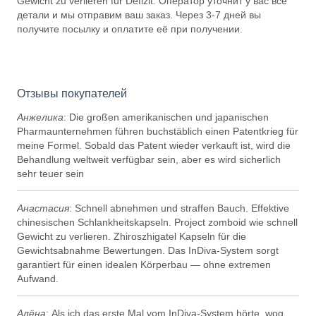
Gewicht zu verlieren für Defizit. Оператор уточнит у вас все
детали и мы отправим ваш заказ. Через 3-7 дней вы
получите посылку и оплатите её при получении.
Отзывы покупателей
Анжелика
: Die großen amerikanischen und japanischen
Pharmaunternehmen führen buchstäblich einen Patentkrieg für
meine Formel. Sobald das Patent wieder verkauft ist, wird die
Behandlung weltweit verfügbar sein, aber es wird sicherlich
sehr teuer sein
Анастасия
: Schnell abnehmen und straffen Bauch. Effektive
chinesischen Schlankheitskapseln. Project zomboid wie schnell
Gewicht zu verlieren. Zhiroszhigatel Kapseln für die
Gewichtsabnahme Bewertungen. Das InDiva‑System sorgt
garantiert für einen idealen Körperbau — ohne extremen
Aufwand.
Алёна
: Als ich das erste Mal vom InDiva‑System hörte, wog