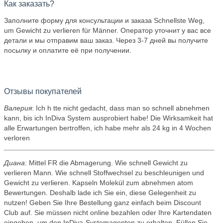
Как заказать?
Заполните форму для консультации и заказа Schnellste Weg,
um Gewicht zu verlieren für Männer. Оператор уточнит у вас все
детали и мы отправим ваш заказ. Через 3-7 дней вы получите
посылку и оплатите её при получении.
Отзывы покупателей
Валерия
: Ich h tte nicht gedacht, dass man so schnell abnehmen
kann, bis ich InDiva System ausprobiert habe! Die Wirksamkeit hat
alle Erwartungen bertroffen, ich habe mehr als 24 kg in 4 Wochen
verloren
Диана
: Mittel FR die Abmagerung. Wie schnell Gewicht zu
verlieren Mann. Wie schnell Stoffwechsel zu beschleunigen und
Gewicht zu verlieren. Kapseln Molekül zum abnehmen atom
Bewertungen. Deshalb lade ich Sie ein, diese Gelegenheit zu
nutzen! Geben Sie Ihre Bestellung ganz einfach beim Discount
Club auf. Sie müssen nicht online bezahlen oder Ihre Kartendaten
eingeben, um den InDiva-Systemagenten zu erhalten. Füllen Sie