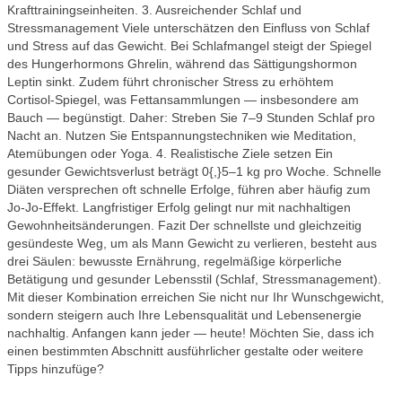
Krafttrainingseinheiten. 3. Ausreichender Schlaf und
Stressmanagement Viele unterschätzen den Einfluss von Schlaf
und Stress auf das Gewicht. Bei Schlafmangel steigt der Spiegel
des Hungerhormons Ghrelin, während das Sättigungshormon
Leptin sinkt. Zudem führt chronischer Stress zu erhöhtem
Cortisol‑Spiegel, was Fettansammlungen — insbesondere am
Bauch — begünstigt. Daher: Streben Sie 7–9 Stunden Schlaf pro
Nacht an. Nutzen Sie Entspannungstechniken wie Meditation,
Atemübungen oder Yoga. 4. Realistische Ziele setzen Ein
gesunder Gewichtsverlust beträgt 0{,}5–1 kg pro Woche. Schnelle
Diäten versprechen oft schnelle Erfolge, führen aber häufig zum
Jo‑Jo‑Effekt. Langfristiger Erfolg gelingt nur mit nachhaltigen
Gewohnheitsänderungen. Fazit Der schnellste und gleichzeitig
gesündeste Weg, um als Mann Gewicht zu verlieren, besteht aus
drei Säulen: bewusste Ernährung, regelmäßige körperliche
Betätigung und gesunder Lebensstil (Schlaf, Stressmanagement).
Mit dieser Kombination erreichen Sie nicht nur Ihr Wunschgewicht,
sondern steigern auch Ihre Lebensqualität und Lebensenergie
nachhaltig. Anfangen kann jeder — heute! Möchten Sie, dass ich
einen bestimmten Abschnitt ausführlicher gestalte oder weitere
Tipps hinzufüge?