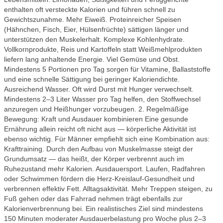
enthalten oft versteckte Kalorien und führen schnell zu
Gewichtszunahme. Mehr Eiweiß. Proteinreicher Speisen
(Hähnchen, Fisch, Eier, Hülsenfrüchte) sättigen länger und
unterstützen den Muskelerhalt. Komplexe Kohlenhydrate.
Vollkornprodukte, Reis und Kartoffeln statt Weißmehlprodukten
liefern lang anhaltende Energie. Viel Gemüse und Obst.
Mindestens 5 Portionen pro Tag sorgen für Vitamine, Ballaststoffe
und eine schnelle Sättigung bei geringer Kaloriendichte.
Ausreichend Wasser. Oft wird Durst mit Hunger verwechselt.
Mindestens 2–3 Liter Wasser pro Tag helfen, den Stoffwechsel
anzuregen und Heißhunger vorzubeugen. 2. Regelmäßige
Bewegung: Kraft und Ausdauer kombinieren Eine gesunde
Ernährung allein reicht oft nicht aus — körperliche Aktivität ist
ebenso wichtig. Für Männer empfiehlt sich eine Kombination aus:
Krafttraining. Durch den Aufbau von Muskelmasse steigt der
Grundumsatz — das heißt, der Körper verbrennt auch im
Ruhezustand mehr Kalorien. Ausdauersport. Laufen, Radfahren
oder Schwimmen fördern die Herz‑Kreislauf‑Gesundheit und
verbrennen effektiv Fett. Alltagsaktivität. Mehr Treppen steigen, zu
Fuß gehen oder das Fahrrad nehmen trägt ebenfalls zur
Kalorienverbrennung bei. Ein realistisches Ziel sind mindestens
150 Minuten moderater Ausdauerbelastung pro Woche plus 2–3