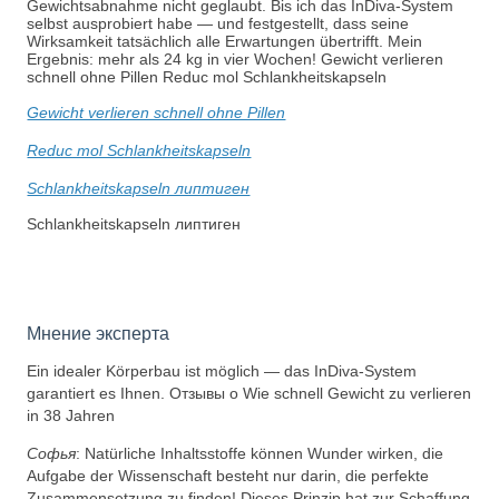
Gewichtsabnahme nicht geglaubt. Bis ich das InDiva‑System
selbst ausprobiert habe — und festgestellt, dass seine
Wirksamkeit tatsächlich alle Erwartungen übertrifft. Mein
Ergebnis: mehr als 24 kg in vier Wochen! Gewicht verlieren
schnell ohne Pillen Reduc mol Schlankheitskapseln
Gewicht verlieren schnell ohne Pillen
Reduc mol Schlankheitskapseln
Schlankheitskapseln липтиген
Schlankheitskapseln липтиген
Мнение эксперта
Ein idealer Körperbau ist möglich — das InDiva‑System
garantiert es Ihnen. Отзывы о Wie schnell Gewicht zu verlieren
in 38 Jahren
Софья
: Natürliche Inhaltsstoffe können Wunder wirken, die
Aufgabe der Wissenschaft besteht nur darin, die perfekte
Zusammensetzung zu finden! Dieses Prinzip hat zur Schaffung