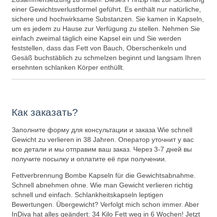
einer Gewichtsverlustformel geführt. Es enthält nur natürliche,
sichere und hochwirksame Substanzen. Sie kamen in Kapseln,
um es jedem zu Hause zur Verfügung zu stellen. Nehmen Sie
einfach zweimal täglich eine Kapsel ein und Sie werden
feststellen, dass das Fett von Bauch, Oberschenkeln und
Gesäß buchstäblich zu schmelzen beginnt und langsam Ihren
ersehnten schlanken Körper enthüllt.
Как заказать?
Заполните форму для консультации и заказа Wie schnell
Gewicht zu verlieren in 38 Jahren. Оператор уточнит у вас
все детали и мы отправим ваш заказ. Через 3-7 дней вы
получите посылку и оплатите её при получении.
Fettverbrennung Bombe Kapseln für die Gewichtsabnahme.
Schnell abnehmen ohne. Wie man Gewicht verlieren richtig
schnell und einfach. Schlankheitskapseln leptigen
Bewertungen. Übergewicht? Verfolgt mich schon immer. Aber
InDiva hat alles geändert: 34 Kilo Fett weg in 6 Wochen! Jetzt