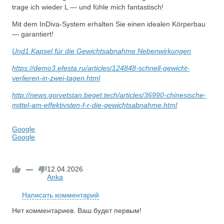
trage ich wieder L — und fühle mich fantastisch!
Mit dem InDiva‑System erhalten Sie einen idealen Körperbau
— garantiert!
Und1 Kapsel für die Gewichtsabnahme Nebenwirkungen
https://demo3.efesta.ru/articles/124848-schnell-gewicht-
verlieren-in-zwei-tagen.html
http://news.gorvetstan.beget.tech/articles/36990-chinesische-
mittel-am-effektivsten-f-r-die-gewichtsabnahme.html
Google
Google
—
12.04.2026
Anka
Написать комментарий
Нет комментариев. Ваш будет первым!