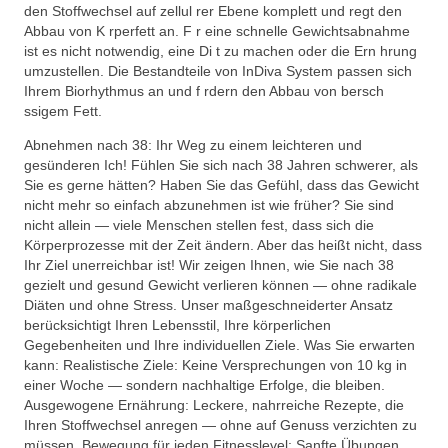
den Stoffwechsel auf zellul rer Ebene komplett und regt den
Abbau von K rperfett an. F r eine schnelle Gewichtsabnahme
ist es nicht notwendig, eine Di t zu machen oder die Ern hrung
umzustellen. Die Bestandteile von InDiva System passen sich
Ihrem Biorhythmus an und f rdern den Abbau von bersch
ssigem Fett.
Abnehmen nach 38: Ihr Weg zu einem leichteren und
gesünderen Ich! Fühlen Sie sich nach 38 Jahren schwerer, als
Sie es gerne hätten? Haben Sie das Gefühl, dass das Gewicht
nicht mehr so einfach abzunehmen ist wie früher? Sie sind
nicht allein — viele Menschen stellen fest, dass sich die
Körperprozesse mit der Zeit ändern. Aber das heißt nicht, dass
Ihr Ziel unerreichbar ist! Wir zeigen Ihnen, wie Sie nach 38
gezielt und gesund Gewicht verlieren können — ohne radikale
Diäten und ohne Stress. Unser maßgeschneiderter Ansatz
berücksichtigt Ihren Lebensstil, Ihre körperlichen
Gegebenheiten und Ihre individuellen Ziele. Was Sie erwarten
kann: Realistische Ziele: Keine Versprechungen von 10 kg in
einer Woche — sondern nachhaltige Erfolge, die bleiben.
Ausgewogene Ernährung: Leckere, nahrreiche Rezepte, die
Ihren Stoffwechsel anregen — ohne auf Genuss verzichten zu
müssen. Bewegung für jeden Fitnesslevel: Sanfte Übungen,