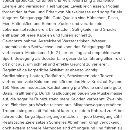
Vollkornprodukte, Kartoffeln und Reis liefern lang anhaltende
Energie und verhindern Heißhunger. Eiweißreich essen. Protein
fördert den Aufbau und Erhalt von Muskelmasse und sorgt für ein
längeres Sättigungsgefühl. Gute Quellen sind Hühnchen, Fisch,
Eier, Hüttenkäse und Bohnen. Zucker und verarbeitete
Lebensmittel reduzieren. Limonaden, Süßigkeiten und Snacks
enthalten oft leere Kalorien und führen schnell zu
Gewichtszunahme. Ausreichend Wasser trinken. Wasser
unterstützt den Stoffwechsel und kann das Sättigungsgefühl
verbessern. Mindestens 1,5–2 Liter pro Tag sind empfehlenswert.
Sport: Bewegung als Booster Eine gesunde Ernährung allein reicht
oft nicht aus, um schnell und effektiv Gewicht zu verlieren.
Regelmäßige körperliche Aktivität ist ebenso wichtig:
Kardiotraining. Laufen, Radfahren, Schwimmen oder Tanzen
verbrennen viele Kalorien und stärken das Herz‑Kreislauf‑System.
150 Minuten moderates Kardiotraining pro Woche sind eine gute
Basis. Krafttraining. Durch Kraftübungen bauen Sie Muskelmasse
auf, die sogar im Ruhezustand mehr Kalorien verbrennt. Zwei bis
drei Einheiten pro Woche reichen aus. Alltagsbewegung erhöhen.
Treppen steigen statt Fahrstuhl fahren, mit dem Fahrrad zur Arbeit
fahren oder lange Spaziergänge machen — jede Bewegung zählt.
Realistische Ziele setzen Schnelles Abnehmen klingt verlockend,
doch extrem schnelle Methoden sind oft ungesund und führen zu