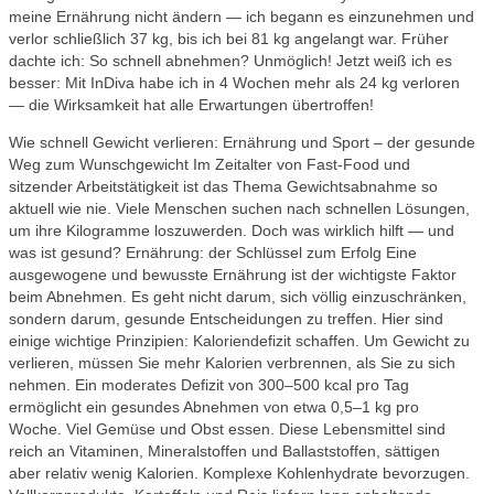
meine Ernährung nicht ändern — ich begann es einzunehmen und
verlor schließlich 37 kg, bis ich bei 81 kg angelangt war. Früher
dachte ich: So schnell abnehmen? Unmöglich! Jetzt weiß ich es
besser: Mit InDiva habe ich in 4 Wochen mehr als 24 kg verloren
— die Wirksamkeit hat alle Erwartungen übertroffen!
Wie schnell Gewicht verlieren: Ernährung und Sport – der gesunde
Weg zum Wunschgewicht Im Zeitalter von Fast‑Food und
sitzender Arbeitstätigkeit ist das Thema Gewichtsabnahme so
aktuell wie nie. Viele Menschen suchen nach schnellen Lösungen,
um ihre Kilogramme loszuwerden. Doch was wirklich hilft — und
was ist gesund? Ernährung: der Schlüssel zum Erfolg Eine
ausgewogene und bewusste Ernährung ist der wichtigste Faktor
beim Abnehmen. Es geht nicht darum, sich völlig einzuschränken,
sondern darum, gesunde Entscheidungen zu treffen. Hier sind
einige wichtige Prinzipien: Kaloriendefizit schaffen. Um Gewicht zu
verlieren, müssen Sie mehr Kalorien verbrennen, als Sie zu sich
nehmen. Ein moderates Defizit von 300–500 kcal pro Tag
ermöglicht ein gesundes Abnehmen von etwa 0,5–1 kg pro
Woche. Viel Gemüse und Obst essen. Diese Lebensmittel sind
reich an Vitaminen, Mineralstoffen und Ballaststoffen, sättigen
aber relativ wenig Kalorien. Komplexe Kohlenhydrate bevorzugen.