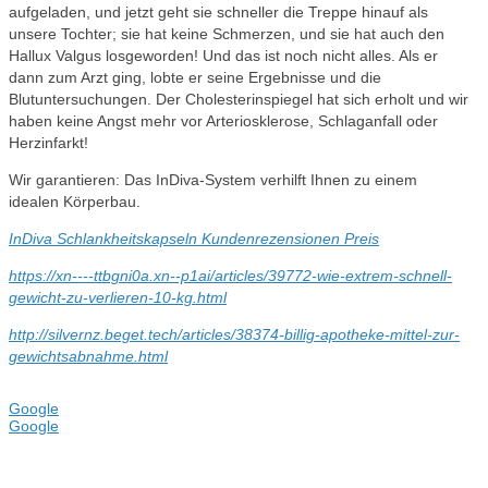
aufgeladen, und jetzt geht sie schneller die Treppe hinauf als
unsere Tochter; sie hat keine Schmerzen, und sie hat auch den
Hallux Valgus losgeworden! Und das ist noch nicht alles. Als er
dann zum Arzt ging, lobte er seine Ergebnisse und die
Blutuntersuchungen. Der Cholesterinspiegel hat sich erholt und wir
haben keine Angst mehr vor Arteriosklerose, Schlaganfall oder
Herzinfarkt!
Wir garantieren: Das InDiva‑System verhilft Ihnen zu einem
idealen Körperbau.
InDiva Schlankheitskapseln Kundenrezensionen Preis
https://xn----ttbgni0a.xn--p1ai/articles/39772-wie-extrem-schnell-
gewicht-zu-verlieren-10-kg.html
http://silvernz.beget.tech/articles/38374-billig-apotheke-mittel-zur-
gewichtsabnahme.html
Google
Google