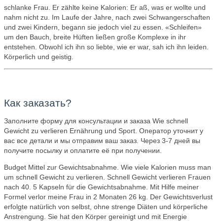
schlanke Frau. Er zählte keine Kalorien: Er aß, was er wollte und
nahm nicht zu. Im Laufe der Jahre, nach zwei Schwangerschaften
und zwei Kindern, begann sie jedoch viel zu essen. «Schleifen»
um den Bauch, breite Hüften ließen große Komplexe in ihr
entstehen. Obwohl ich ihn so liebte, wie er war, sah ich ihn leiden.
Körperlich und geistig.
Как заказать?
Заполните форму для консультации и заказа Wie schnell
Gewicht zu verlieren Ernährung und Sport. Оператор уточнит у
вас все детали и мы отправим ваш заказ. Через 3-7 дней вы
получите посылку и оплатите её при получении.
Budget Mittel zur Gewichtsabnahme. Wie viele Kalorien muss man
um schnell Gewicht zu verlieren. Schnell Gewicht verlieren Frauen
nach 40. 5 Kapseln für die Gewichtsabnahme. Mit Hilfe meiner
Formel verlor meine Frau in 2 Monaten 26 kg. Der Gewichtsverlust
erfolgte natürlich von selbst, ohne strenge Diäten und körperliche
Anstrengung. Sie hat den Körper gereinigt und mit Energie