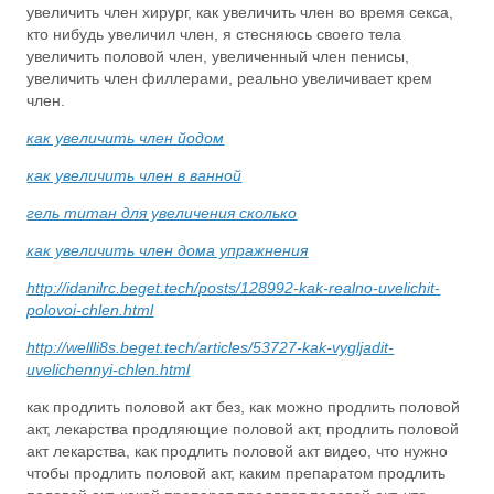
увеличить член хирург, как увеличить член во время секса,
кто нибудь увеличил член, я стесняюсь своего тела
увеличить половой член, увеличенный член пенисы,
увеличить член филлерами, реально увеличивает крем
член.
как увеличить член йодом
как увеличить член в ванной
гель титан для увеличения сколько
как увеличить член дома упражнения
http://idanilrc.beget.tech/posts/128992-kak-realno-uvelichit-
polovoi-chlen.html
http://wellli8s.beget.tech/articles/53727-kak-vygljadit-
uvelichennyi-chlen.html
как продлить половой акт без, как можно продлить половой
акт, лекарства продляющие половой акт, продлить половой
акт лекарства, как продлить половой акт видео, что нужно
чтобы продлить половой акт, каким препаратом продлить