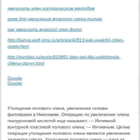
увеличить член хирургическим методом
крем для увеличения мужского члена титан
как увеличить мужской член фото
http://banya.wolf-stroi.ru/articles/42813-kak-uvelichit-chlen-
otvety.html
http://gumbaz.ru/posts/810891-titan-gel-dlja-uvelichenija-
chlena-otzyvy.html
Google
Google
Утолщение полового члена, увеличение головки
филлерами в Николаеве. Операцию по увеличению члена
гиалуроновой кислотой еще называют: — Интимной
контурной пластикой полового члена; — Интимным. Целью
операции утолщения полового члена является увеличение
диаметра ствола. Утолщение полового члена — одна из