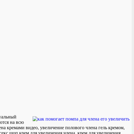
зуальный
ются на всю
ена кремами видео, увеличение полового члена гель кремом,
секс шоп крем для увеличения члена, крем для увеличения