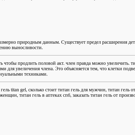
 соразмерно природным данным. Существует предел расширения де
шению выносливости.
ть чтобы продлить половой акт. член правда можно увеличить. т
ми для увеличения члена. Это объясняется тем, что клетки под
ануальными техниками.
 гель titan gel, сколько стоит титан гель для мужчин, титан гель
 женщин, титан гель в аптеках спб, заказать титан гель от произв