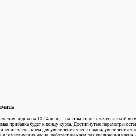
ичить
енения видны на 10-14 день, – на этом этапе заметен легкий ви
мая прибавка будет к концу курса. Достигнутые параметры оста
личение члена, крем для увеличения члена помпа, увеличения чл
для увеличения члена, работает ли крем для увеличения члена, 