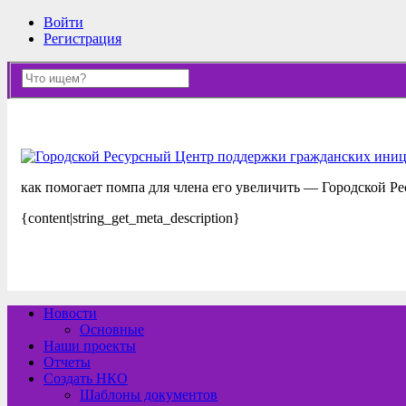
Войти
Регистрация
как помогает помпа для члена его увеличить — Городской 
{content|string_get_meta_description}
Новости
Основные
Наши проекты
Отчеты
Создать НКО
Шаблоны документов