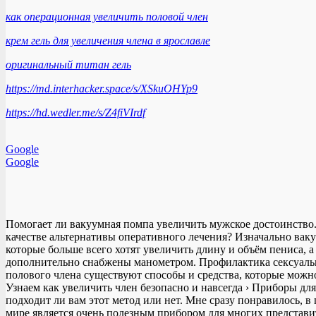
как операционная увеличить половой член
крем гель для увеличения члена в ярославле
оригинальный титан гель
https://md.interhacker.space/s/XSkuOHYp9
https://hd.wedler.me/s/Z4fiVIrdf
Google
Google
Помогает ли вакуумная помпа увеличить мужское достоинство.
качестве альтернативы оперативного лечения? Изначально вак
которые больше всего хотят увеличить длину и объём пениса,
дополнительно снабжены манометром. Профилактика сексуальн
полового члена существуют способы и средства, которые можн
Узнаем как увеличить член безопасно и навсегда › Приборы д
подходит ли вам этот метод или нет. Мне сразу понравилось, 
мире является очень полезным прибором для многих представи