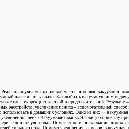
 Реально ли увеличить половой член с помощью вакуумной помпы
уумный насос использовали. Как выбрать вакуумную помпу для 
 а также сделать эрекцию жёсткой и продолжительной. Результа
ых расстройств; увеличение пениса – вспомогательный способ
о использовать в домашних условиях. Одно из них — вакуумная 
ля увеличения члена › Вакуумные помпы. Я советую поначалу пр
в первые дни почувствовал. Помогает ли использование помпы д
телей сильного пола. Помимо увеличения размеров, вакуумная 