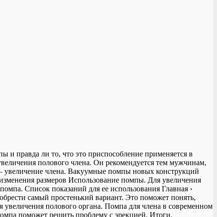
 и правда ли то, что это приспособление применяется в
увеличения полового члена. Он рекомендуется тем мужчинам,
т — увеличение члена. Вакуумные помпы новых конструкций
 изменения размеров Использование помпы. Для увеличения
помпа. Список показаний для ее использования Главная ›
иобрести самый простенький вариант. Это поможет понять,
ля увеличения полового органа. Помпа для члена в современном
помпа поможет решить проблему с эрекцией. Итоги.