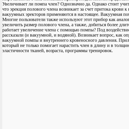
Увеличивает ли помпа член? Однозначно да. Однако стоит учи
что эрекция полового члена возникает за счет притока крови 
вакуумных эректоров применяются в настоящее. Вакуумная пом
Многие пользователи также используют этот прибор как анало
увеличить размер полового члена, а также, добиться более дли
работает увеличение члена с помощью помпы? Под воздействие
рассказали (и вакуумной, и водяной). Возникает вопрос, как 
вакуумной помпы и внутреннего кровеносного давления. Прили
который не только помогает нарастить член в длину и в толщ
эластичности тканей, возраста, программы тренировок.