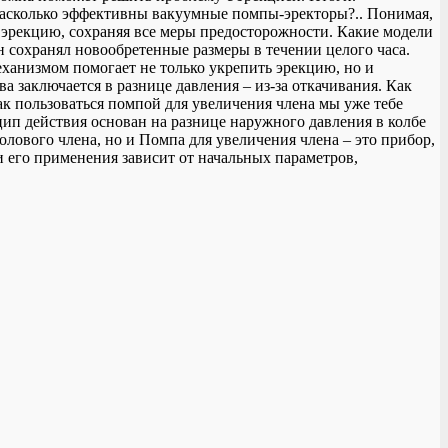
 Насколько эффективны вакуумные помпы-эректоры?.. Понимая,
ь эрекцию, сохраняя все меры предосторожности. Какие модели
 сохранял новообретенные размеры в течении целого часа.
ханизмом помогает не только укрепить эрекцию, но и
а заключается в разнице давления – из-за откачивания. Как
к пользоваться помпой для увеличения члена мы уже тебе
цип действия основан на разнице наружного давления в колбе
ового члена, но и Помпа для увеличения члена – это прибор,
 его применения зависит от начальных параметров,