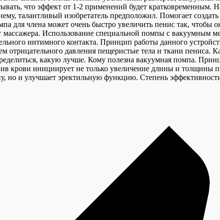
тывать, что эффект от 1-2 применений будет кратковременным.
к нему, талантливый изобретатель предположил. Помогает создат
па для члена может очень быстро увеличить пенис так, чтобы он
г массажера. Использование специальной помпы с вакуумным ме
тельного интимного контакта. Принцип работы данного устройств
м отрицательного давления пещеристые тела и ткани пениса. Ка
определиться, какую лучше. Кому полезна вакуумная помпа. Прин
в крови инициирует не только увеличение длины и толщины пол
ину, но и улучшает эректильную функцию. Степень эффективности