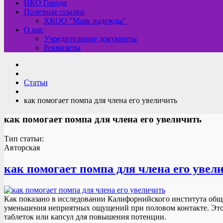
НКО Города
Полезные ссылки
ХКОО "Маяк надежды"
О нас
Учредительные документы
Реквизиты
Статьи
как помогает помпа для члена его увеличить
как помогает помпа для члена его увеличить
Тип статьи:
Авторская
как помогает помпа для члена его увел
Как показано в исследовании Калифорнийского института общ
уменьшения неприятных ощущений при половом контакте. Это з
таблеток или капсул для повышения потенции.