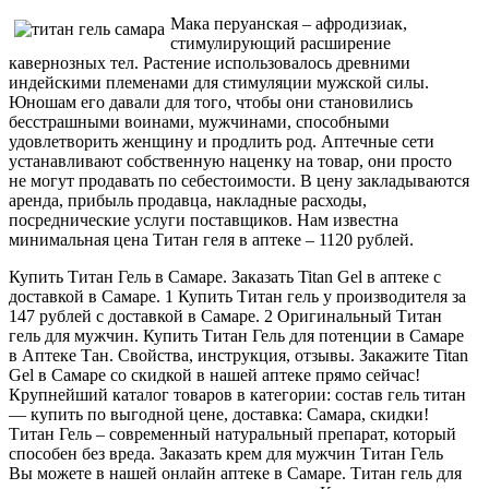
Мака перуанская – афродизиак,
стимулирующий расширение
кавернозных тел. Растение использовалось древними
индейскими племенами для стимуляции мужской силы.
Юношам его давали для того, чтобы они становились
бесстрашными воинами, мужчинами, способными
удовлетворить женщину и продлить род. Аптечные сети
устанавливают собственную наценку на товар, они просто
не могут продавать по себестоимости. В цену закладываются
аренда, прибыль продавца, накладные расходы,
посреднические услуги поставщиков. Нам известна
минимальная цена Титан геля в аптеке – 1120 рублей.
Купить Титан Гель в Самаре. Заказать Titan Gel в аптеке с
доставкой в Самаре. 1 Купить Титан гель у производителя за
147 рублей с доставкой в Самаре. 2 Оригинальный Титан
гель для мужчин. Купить Титан Гель для потенции в Самаре
в Аптеке Тан. Свойства, инструкция, отзывы. Закажите Titan
Gel в Самаре со скидкой в нашей аптеке прямо сейчас!
Крупнейший каталог товаров в категории: состав гель титан
— купить по выгодной цене, доставка: Самара, скидки!
Титан Гель – современный натуральный препарат, который
способен без вреда. Заказать крем для мужчин Титан Гель
Вы можете в нашей онлайн аптеке в Самаре. Титан гель для