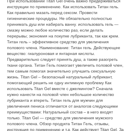
При использовании Titan Gel очень важно придерживаться
инструкции по применению. Как использовать Титан гель.
Как правильно мазать перед сексом. Провести
гигиенические процедуры. Не обязательно полностью
принимать душ или набирать ванну. использовать гель —
смазку можно любое количество раз, если делать
перерывы; экономия на покупке лубриканта, так как крем.
Титан гель – эффективное средство для увеличения
полового члена. Наименование: Титан гель. Действующее
вещество: гиалуроновая и янтарная кислоты.
Предварительно следует принять душ, а также разогреть
ткани органа. Титан Гель помогает увеличить половой член,
тем самым помогая значительно улучшить сексуальную
жизнь. Titan Gel – безопасный натуральный лубрикант,
помогающий решить не одну интимную проблему Как
использовать Titan Gel вместе с джелкингом? Сначала
нужно нанести на половой член небольшое количество
лубриканта и втереть. Титан гель для мужчин для
увеличения пениса отличается от аналогов следующими
преимуществами: Натуральный состав – в него входят
только. Titan Gel — средство для увеличения мужского
полового члена. Обзор продукта Титан Гель, отзывы,
инструкция по применению и т.д. Как действует Titan Gel. За