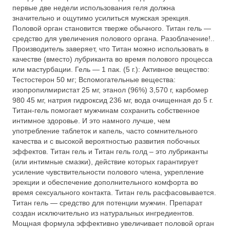
первые две недели использования геля должна
значительно и ощутимо усилиться мужская эрекция.
Половой орган становится тверже обычного. Титан гель —
средство для увеличения полового органа. Разоблачение!..
Производитель заверяет, что Титан можно использовать в
качестве (вместо) лубриканта во время полового процесса
или мастурбации. Гель — 1 пак. (5 г.): Активное вещество:
Тестостерон 50 мг; Вспомогательные вещества:
изопропилмиристат 25 мг, этанол (96%) 3,570 г, карбомер
980 45 мг, натрия гидроксид 236 мг, вода очищенная до 5 г.
Титан-гель помогает мужчинам сохранить собственное
интимное здоровье. И это намного лучше, чем
употребление таблеток и капель, часто сомнительного
качества и с высокой вероятностью развития побочных
эффектов. Титан гель и Титан гель голд – это лубриканты
(или интимные смазки), действие которых гарантирует
усиление чувствительности полового члена, укрепление
эрекции и обеспечение дополнительного комфорта во
время сексуального контакта. Титан гель расфасовывается.
Титан гель — средство для потенции мужчин. Препарат
создан исключительно из натуральных ингредиентов.
Мощная формула эффективно увеличивает половой орган