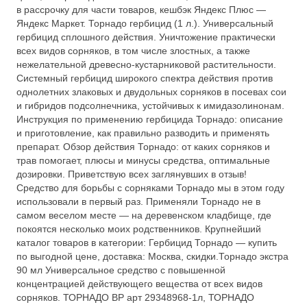
в рассрочку для части товаров, кешбэк Яндекс Плюс —
Яндекс Маркет. Торнадо гербицид (1 л.). Универсальный
гербицид сплошного действия. Уничтожение практически
всех видов сорняков, в том числе злостных, а также
нежелательной древесно-кустарниковой растительности.
Системный гербицид широкого спектра действия против
однолетних злаковых и двудольных сорняков в посевах сои
и гибридов подсолнечника, устойчивых к имидазолинонам.
Инструкция по применению гербицида Торнадо: описание
и приготовление, как правильно разводить и применять
препарат. Обзор действия Торнадо: от каких сорняков и
трав помогает, плюсы и минусы средства, оптимальные
дозировки. Приветствую всех заглянувших в отзыв!
Средство для борьбы с сорняками Торнадо мы в этом году
использовали в первый раз. Применяли Торнадо не в
самом веселом месте — на деревенском кладбище, где
покоятся несколько моих родственников. Крупнейший
каталог товаров в категории: Гербицид Торнадо — купить
по выгодной цене, доставка: Москва, скидки.Торнадо экстра
90 мл Универсальное средство с повышенной
концентрацией действующего вещества от всех видов
сорняков. ТОРНАДО ВР арт 29348968-1л, ТОРНАДО