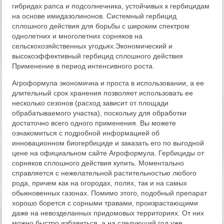
гибридах рапса и подсолнечника, устойчивых к гербицидам
на основе имидазолинонов. Системный гербицид
сплошного действия для борьбы с широким спектром
однолетних и многолетних сорняков на
сельскохозяйственных угодьях.Экономический и
высокоэффективный гербицид сплошного действия
Применение в период интенсивного роста.
Агроформула экономична и проста в использовании, а ее
длительный срок хранения позволяет использовать ее
несколько сезонов (расход зависит от площади
обрабатываемого участка), поскольку для обработки
достаточно всего одного применения. Вы можете
ознакомиться с подробной информацией об
инновационном биогербициде и заказать его по выгодной
цене на официальном сайте Агроформула. Гербициды от
сорняков сплошного действия купить. Моментально
справляется с нежелательной растительностью любого
рода, причем как на огородах, полях, так и на самых
обыкновенных газонах. Помимо этого, подобный препарат
хорошо борется с сорными травами, произрастающими
даже на невозделанных придомовых территориях. От них
можно быстро избавиться, а на следующий год уже