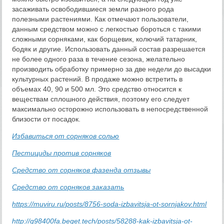
засаживать освободившиеся земли разного рода
полезными растениями. Как отмечают пользователи,
данным средством можно с легкостью бороться с такими
сложными сорняками, как борщевик, колючий татарник,
бодяк и другие. Использовать данный состав разрешается
не более одного раза в течение сезона, желательно
производить обработку примерно за две недели до высадки
культурных растений. В продаже можно встретить в
объемах 40, 90 и 500 мл. Это средство относится к
веществам сплошного действия, поэтому его следует
максимально осторожно использовать в непосредственной
близости от посадок.
Избавиться от сорняков солью
Пестициды против сорняков
Средство от сорняков фазенда отзывы
Средство от сорняков заказать
https://muviru.ru/posts/8756-soda-izbavitsja-ot-sornjakov.html
http://g98400fa.beget.tech/posts/58288-kak-izbavitsja-ot-