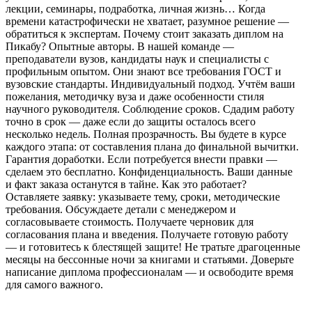
лекции, семинары, подработка, личная жизнь… Когда
времени катастрофически не хватает, разумное решение —
обратиться к экспертам. Почему стоит заказать диплом на
Пикабу? Опытные авторы. В нашей команде —
преподаватели вузов, кандидаты наук и специалисты с
профильным опытом. Они знают все требования ГОСТ и
вузовские стандарты. Индивидуальный подход. Учтём ваши
пожелания, методичку вуза и даже особенности стиля
научного руководителя. Соблюдение сроков. Сдадим работу
точно в срок — даже если до защиты осталось всего
несколько недель. Полная прозрачность. Вы будете в курсе
каждого этапа: от составления плана до финальной вычитки.
Гарантия доработки. Если потребуется внести правки —
сделаем это бесплатно. Конфиденциальность. Ваши данные
и факт заказа останутся в тайне. Как это работает?
Оставляете заявку: указываете тему, сроки, методические
требования. Обсуждаете детали с менеджером и
согласовываете стоимость. Получаете черновик для
согласования плана и введения. Получаете готовую работу
— и готовитесь к блестящей защите! Не тратьте драгоценные
месяцы на бессонные ночи за книгами и статьями. Доверьте
написание диплома профессионалам — и освободите время
для самого важного.