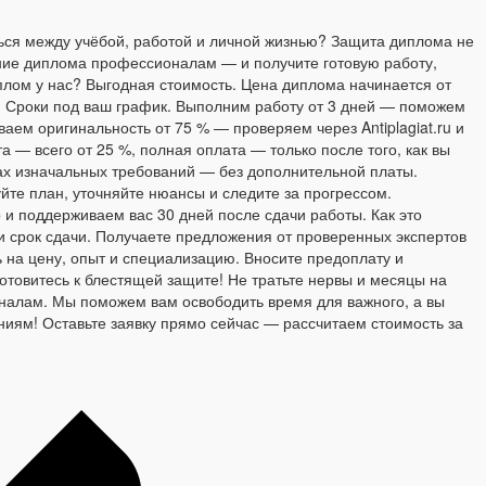
ться между учёбой, работой и личной жизнью? Защита диплома не
ние диплома профессионалам — и получите готовую работу,
иплом у нас? Выгодная стоимость. Цена диплома начинается от
. Сроки под ваш график. Выполним работу от 3 дней — поможем
аем оригинальность от 75 % — проверяем через Antiplagiat.ru и
 — всего от 25 %, полная оплата — только после того, как вы
ках изначальных требований — без дополнительной платы.
йте план, уточняйте нюансы и следите за прогрессом.
и поддерживаем вас 30 дней после сдачи работы. Как это
и срок сдачи. Получаете предложения от проверенных экспертов
 на цену, опыт и специализацию. Вносите предоплату и
отовитесь к блестящей защите! Не тратьте нервы и месяцы на
налам. Мы поможем вам освободить время для важного, а вы
аниям! Оставьте заявку прямо сейчас — рассчитаем стоимость за