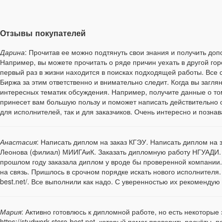
Отзывы покупателей
Дарина
: Прочитав ее можно подтянуть свои знания и получить д
Например, вы можете прочитать о ряде причин уехать в другой гор
первый раз в жизни находится в поисках подходящей работы. Все 
Биржа за этим ответственно и внимательно следит. Когда вы загл
интересных тематик обсуждения. Например, получите данные о том
принесет вам большую пользу и поможет написать действительно о
для исполнителей, так и для заказчиков. Очень интересно и позна
Анастасия
: Написать диплом на заказ КГЭУ. Написать диплом на з
Леонова (филиал) МИИГАиК. Заказать дипломную работу НГУАДИ. 
прошлом году заказала диплом у вроде бы проверенной компании. 
на связь. Пришлось в срочном порядке искать нового исполнителя. Н
best.net/. Все выполнили как надо. С уверенностью их рекомендую
Мария
: Активно готовлюсь к дипломной работе, но есть некоторые
https://studwork.store-best.net, который помог проверить расчёты,