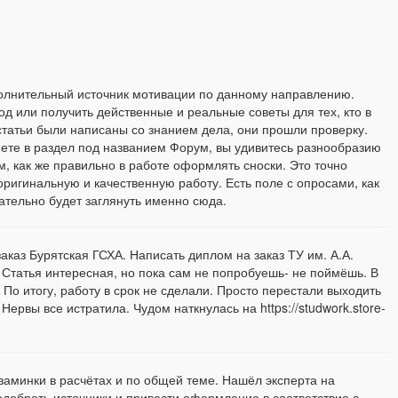
ополнительный источник мотивации по данному направлению.
од или получить действенные и реальные советы для тех, кто в
статьи были написаны со знанием дела, они прошли проверку.
янете в раздел под названием Форум, вы удивитесь разнообразию
, как же правильно в работе оформлять сноски. Это точно
ригинальную и качественную работу. Есть поле с опросами, как
вательно будет заглянуть именно сюда.
аказ Бурятская ГСХА. Написать диплом на заказ ТУ им. А.А.
Статья интересная, но пока сам не попробуешь- не поймёшь. В
По итогу, работу в срок не сделали. Просто перестали выходить
ервы все истратила. Чудом наткнулась на https://studwork.store-
 заминки в расчётах и по общей теме. Нашёл эксперта на
 подобрать источники и привести оформление в соответствие с