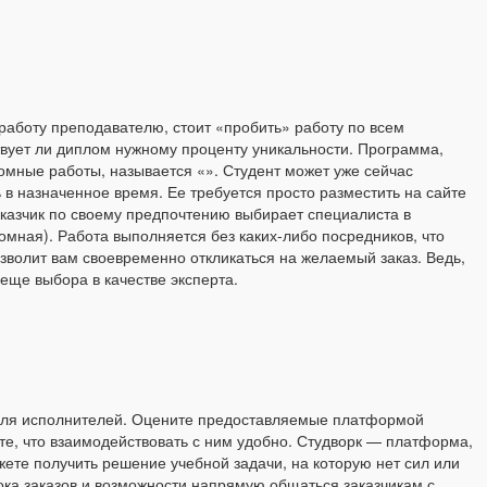
 работу преподавателю, стоит «пробить» работу по всем
твует ли диплом нужному проценту уникальности. Программа,
омные работы, называется «». Студент может уже сейчас
 в назначенное время. Ее требуется просто разместить на сайте
аказчик по своему предпочтению выбирает специалиста в
мная). Работа выполняется без каких-либо посредников, что
волит вам своевременно откликаться на желаемый заказ. Ведь,
еще выбора в качестве эксперта.
и для исполнителей. Оцените предоставляемые платформой
те, что взаимодействовать с ним удобно. Студворк — платформа,
жете получить решение учебной задачи, на которую нет сил или
ока заказов и возможности напрямую общаться заказчикам с