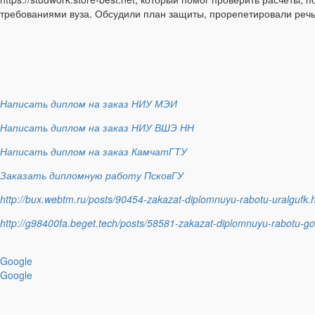
требованиями вуза. Обсудили план защиты, прорепетировали речь 
Написать диплом на заказ НИУ МЭИ
Написать диплом на заказ НИУ ВШЭ НН
Написать диплом на заказ КамчатГТУ
Заказать дипломную работу ПсковГУ
http://bux.webtm.ru/posts/90454-zakazat-diplomnuyu-rabotu-uralgufk.
http://g98400fa.beget.tech/posts/58581-zakazat-diplomnuyu-rabotu-gor
Google
Google