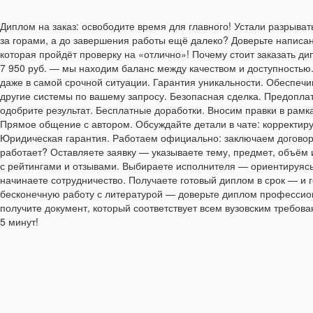
Диплом на заказ: освободите время для главного! Устали разрыва
за горами, а до завершения работы ещё далеко? Доверьте написа
которая пройдёт проверку на «отлично»! Почему стоит заказать д
7 950 руб. — мы находим баланс между качеством и доступностью
даже в самой срочной ситуации. Гарантия уникальности. Обеспечив
другие системы по вашему запросу. Безопасная сделка. Предоплата
одобрите результат. Бесплатные доработки. Вносим правки в рам
Прямое общение с автором. Обсуждайте детали в чате: корректиру
Юридическая гарантия. Работаем официально: заключаем договор 
работает? Оставляете заявку — указываете тему, предмет, объём 
с рейтингами и отзывами. Выбираете исполнителя — ориентируясь
начинаете сотрудничество. Получаете готовый диплом в срок — и г
бесконечную работу с литературой — доверьте диплом профессио
получите документ, который соответствует всем вузовским требов
5 минут!