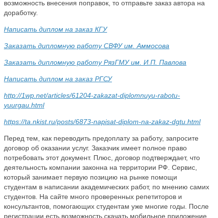
возможность внесения поправок, то отправьте заказ автора на
доработку.
Написать диплом на заказ КГУ
Заказать дипломную работу СВФУ им. Аммосова
Заказать дипломную работу РязГМУ им. И.П. Павлова
Написать диплом на заказ РГСУ
http://1wp.net/articles/61204-zakazat-diplomnuyu-rabotu-
yuurgau.html
https://ta.nkist.ru/posts/6873-napisat-diplom-na-zakaz-dgtu.html
Перед тем, как переводить предоплату за работу, запросите
договор об оказании услуг. Заказчик имеет полное право
потребовать этот документ. Плюс, договор подтверждает, что
деятельность компании законна на территории РФ. Сервис,
который занимает первую позицию на рынке помощи
студентам в написании академических работ, по мнению самих
студентов. На сайте много проверенных репетиторов и
консультантов, помогающих студентам уже многие годы. После
регистрации есть возможность скачать мобильное приложение