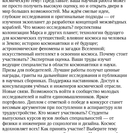
космическую тему! Представьте: ваша научная работа может
не просто получить высокую оценку, но и открыть двери в
мир больших возможностей. Мы ждём смелые идеи,
глубокие исследования и оригинальные подходы — от
изучения экзопланет до разработки концепций межзвёздных
кораблей. Что можно исследовать? перспективы
колонизации Марса и других планет; технологии будущего
для космических путешествий; влияние космоса на человека
и Землю; историю космонавтики и её будущее;
астрономические феномены и загадки Вселенной;
искусственный интеллект в освоении космоса. Почему стоит
участвовать? Экспертная оценка. Ваши труды изучат
ведущие специалисты в области космонавтики и науки.
Призы для победителей. Лучшие работы получат ценные
награды, гранты на дальнейшие исследования и публикации
в научных сборниках. Поддержка наставников. Доступ к
консультациям учёных и инженеров космической отрасли.
Новые связи. Возможность войти в сообщество молодых
исследователей и найти единомышленников. Яркое
портфолио. Диплом с отметкой о победе в конкурсе станет
весомым аргументом при поступлении в аспирантуру или
трудоустройстве. Кто может участвовать? Студенты
выпускных курсов вузов любых специальностей — от
физики и инженерии до социологии и дизайна. Космос
вдохновляет всех! Как принять участие? Выберите тему