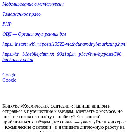
Моделирование в металлургии
Таможенное право
PHP
ОВД — Органы внутренних дел
https://instant.wl9.ru/posts/13522-mezhdunarodnyi-marketing.html
https://xn--b1aeblkijclutn.xn--90a1af.xn--p1acf/nnwby/posts/590-
bankrotstvo.html
Google
Google
Конкурс «Космические фантазии»: напиши диплом и
отправься в путешествие к звёздам! Мечтаете о космосе, но
пока не готовы к полёту на орбиту? Есть способ
приблизиться к звёздам уже сейчас — участвуйте в конкурсе
«Космические фантазии» и напишите дипломную работу на