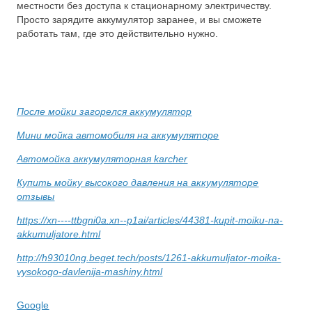
местности без доступа к стационарному электричеству.
Просто зарядите аккумулятор заранее, и вы сможете
работать там, где это действительно нужно.
После мойки загорелся аккумулятор
Мини мойка автомобиля на аккумуляторе
Автомойка аккумуляторная karcher
Купить мойку высокого давления на аккумуляторе
отзывы
https://xn----ttbgni0a.xn--p1ai/articles/44381-kupit-moiku-na-
akkumuljatore.html
http://h93010ng.beget.tech/posts/1261-akkumuljator-moika-
vysokogo-davlenija-mashiny.html
Google