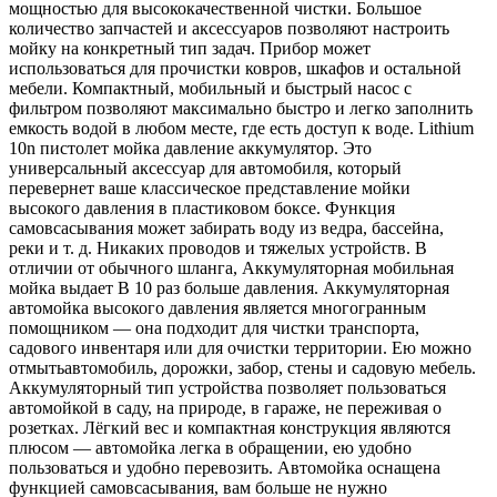
мощностью для высококачественной чистки. Большое
количество запчастей и аксессуаров позволяют настроить
мойку на конкретный тип задач. Прибор может
использоваться для прочистки ковров, шкафов и остальной
мебели. Компактный, мобильный и быстрый насос с
фильтром позволяют максимально быстро и легко заполнить
емкость водой в любом месте, где есть доступ к воде. Lithium
10n пистолет мойка давление аккумулятор. Это
универсальный аксессуар для автомобиля, который
перевернет ваше классическое представление мойки
высокого давления в пластиковом боксе. Функция
самовсасывания может забирать воду из ведра, бассейна,
реки и т. д. Никаких проводов и тяжелых устройств. В
отличии от обычного шланга, Аккумуляторная мобильная
мойка выдает В 10 раз больше давления. Аккумуляторная
автомойка высокого давления является многогранным
помощником — она подходит для чистки транспорта,
садового инвентаря или для очистки территории. Ею можно
отмытьавтомобиль, дорожки, забор, стены и садовую мебель.
Аккумуляторный тип устройства позволяет пользоваться
автомойкой в саду, на природе, в гараже, не переживая о
розетках. Лёгкий вес и компактная конструкция являются
плюсом — автомойка легка в обращении, ею удобно
пользоваться и удобно перевозить. Автомойка оснащена
функцией самовсасывания, вам больше не нужно